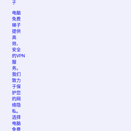
子
电脑
免费
梯子
提供
高
效、
安全
的VPN
服
务。
我们
致力
于保
护您
的网
络隐
私。
选择
电脑
免费