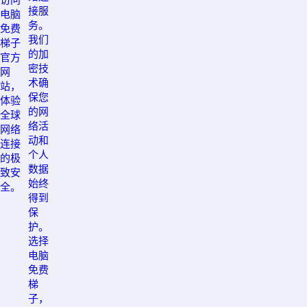
接服
电脑
务。
免费
我们
梯子
的加
官方
密技
网
术确
站，
保您
体验
的网
全球
络活
网络
动和
连接
个人
的极
数据
致安
始终
全。
得到
保
护。
选择
电脑
免费
梯
子，