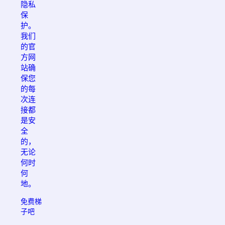
隐私
保
护。
我们
的官
方网
站确
保您
的每
次连
接都
是安
全
的，
无论
何时
何
地。
免费梯
子吧