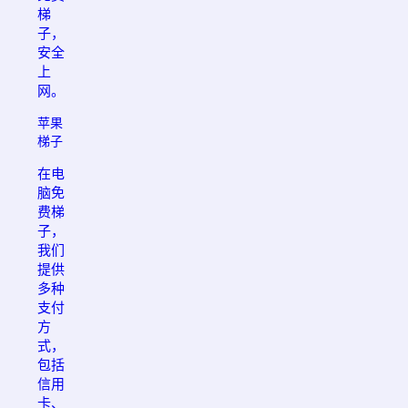
梯
子，
安全
上
网。
苹果
梯子
在电
脑免
费梯
子，
我们
提供
多种
支付
方
式，
包括
信用
卡、