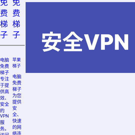
免
免
费
费
梯
梯
子
子
电脑
苹果
梯子
免费
梯子
电脑
专注
免费
于提
梯子
供高
为您
效、
提供
安全
安
的
全、
VPN
快速
服
的网
务。
络连
访问